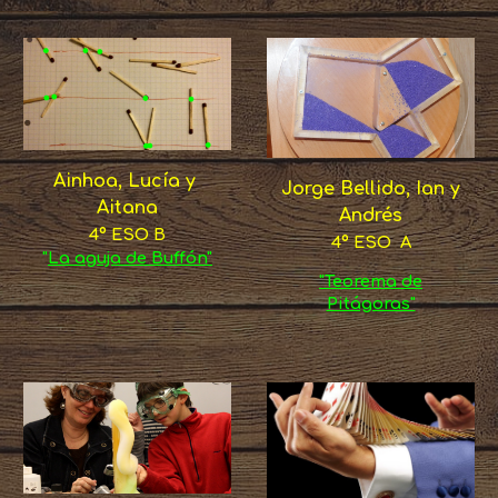
Ainhoa, Lucía y
Jorge Bellido, Ian y
Aitana
Andrés
4º ESO B
4º ESO A
"
La aguja de Buffón"
"Teorema de
Pitágoras"