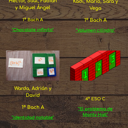
Héctor, Saúl, Fabián
Kadi, Mario, Sara y
y Miguel Ángel
Vega
1º Bach A
1º Bach A
"Chocolate infinito"
"Volumen cilíndro"
Warda, Adrián y
David
4º ESO C
1º Bach A
"El problema de
Monty Hall"
"Identidad notable"