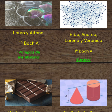
Laura y Aitana
Elba, Andrea,
Lorena y Verónica
1º Bach A
1º Bach A
"Pompas de
membrana"
"Grafos"