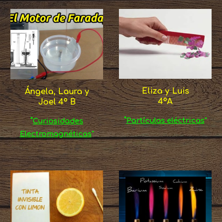
Eliza y Luis
Ángela, Laura y
4ºA
Joel 4º B
"
Partículas eléctricas
"
"
Curiosidades
Electromagnéticas
"