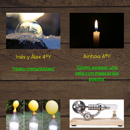
Ainhoa 4ºY
Inés y Álex 4ºY
"Cómo apagar una
"Hielo instantáneo"
vela con mascarilla
puesta"