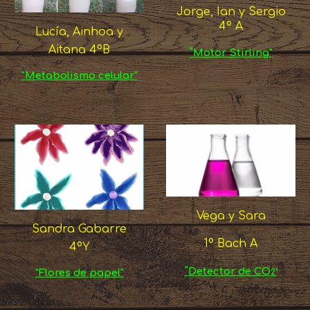
Jorge, Ian y Sergio
4º A
Lucía, Ainhoa y
Aitana 4ºB
"
Motor Stirling"
"Metabolismo celular"
Vega y Sara
Sandra Gabarre
1º Bach A
4ºY
"
Detector de CO
"Flores de papel"
2"