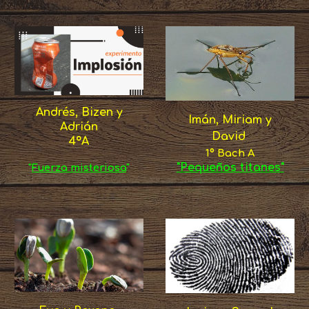
Andrés, Bizen y
Imán, Miriam y
Adrián
David
4ºA
1º Bach A
"Pequeños titanes"
"
Fuerza misteriosa
"