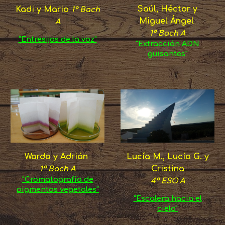
Saúl, Héctor y
Kadi y Mario
1º Bach
Miguel Ángel
A
1º Bach A
"Entresijos de la voz"
"Extracción ADN
guisantes"
Warda y Adrián
Lucía M., Lucía G. y
Cristina
1º Bach A
"Cromatografía de
4º ESO A
pigmentos vegetales"
"Escalera hacia el
cielo"