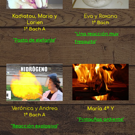
Eva y Roxana
Ka
diatou, Mario y
Lorien
1º Bach
1º Bach A
"
Una reacción muy
"
Pasta de elefante
"
fresquita
"
Verónica y Andrea
María 4º Y
1º Bach A
"
Pintauñas ardiente"
"
Reacción explosiva
"