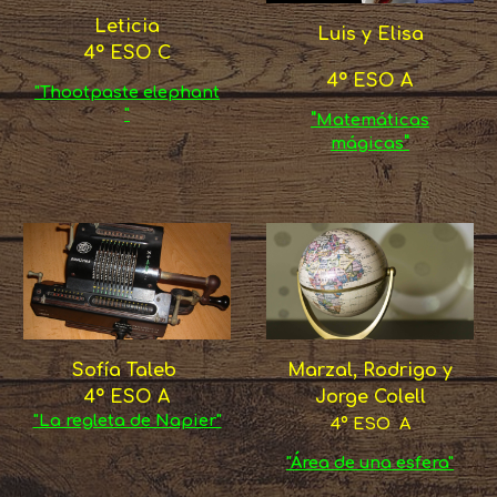
Leticia
Luis y Elisa
4º ESO C
4º ESO A
"Thootpaste elephant
"
"
Matemáticas
"
mágicas
Sofía Taleb
Marzal, Rodrigo y
4º ESO A
Jorge Colell
"La regleta de Napier"
4º ESO A
"Área de una esfera"