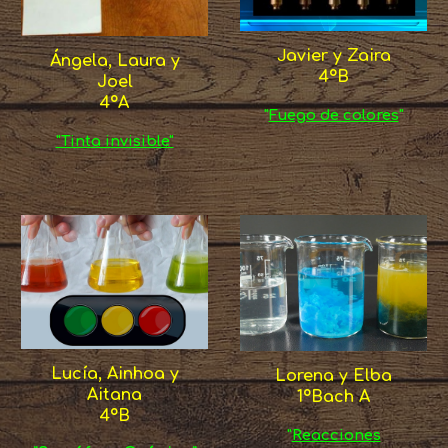
J
avier y Zaira
Ángela, Laura y
4ºB
Joel
4ºA
"
Fuego de colores
"
"Tinta invisible"
Lucía, Ainhoa y
Lorena y Elba
Aitana
1ºBach A
4ºB
"
Reacciones