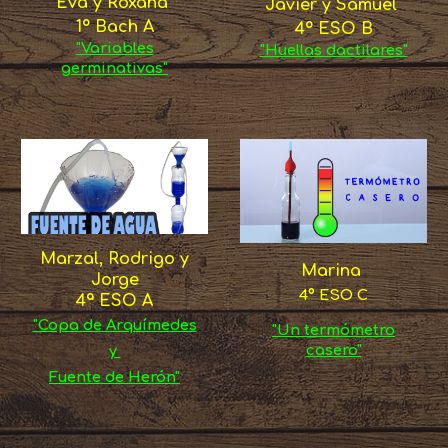
Eva y Roxana
Javier y Samuel
1º Bach A
4º ESO B
"Variables
"Huellas dactilares"
germinativas"
Marzal, Rodrigo y
Marina
Jorge
4º ESO C
4ª ESO A
"Copa de Arquímedes
"Un termómetro
casero"
y
Fuente de Herón"