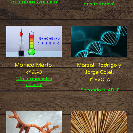
"
Semáforo Químico
"
precipitadas
"
Mónica Merlo
Marzal, Rodrigo y
Jorge Colell
4º ESO
"Un termómetro
4º ESO A
casero"
"Sacando tu ADN"