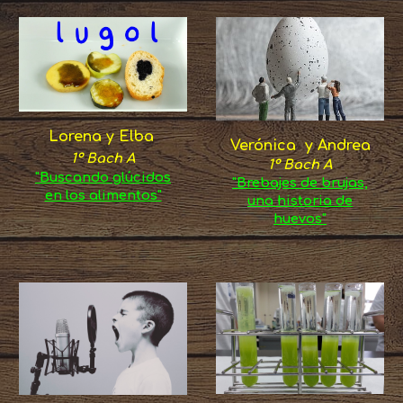
Lorena y Elba
Verónica y Andrea
1º Bach A
1º Bach A
"Buscando glúcidos
"Brebajes de brujas,
en los alimentos"
una historia de
huevos"