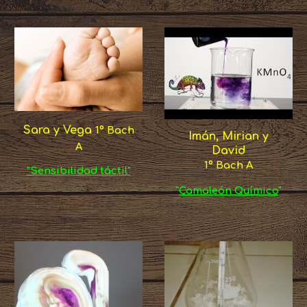
Sara y Vega
1º Bach
Imán, Mirian y
A
David
1º Bach A
"Sensibilidad táctil"
"
Camaleón Químico
"